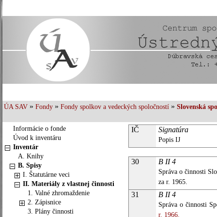
»
»
»
ÚA SAV
Fondy
Fondy spolkov a vedeckých spoločností
Slovenská spo
Informácie o fonde
IČ
Signatúra
Úvod k inventáru
Popis IJ
Inventár
A. Knihy
30
B II 4
B. Spisy
Správa o činnosti Sl
I. Štatutárne veci
za r. 1965.
II. Materiály z vlastnej činnosti
1. Valné zhromaždenie
31
B II 4
2. Zápisnice
Správa o činnosti Sp
3. Plány činnosti
r. 1966.