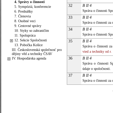
4. Správy o činnosti
32
B II 4
5. Sympóziá, konferencie
Správa o činnosti Spo
6. Prednášky
7. Členovia
33
B II 4
8. Osobné veci
Správa o činnosti za 
9. Cestovné správy
34
B II 4
10. Styky so zahraničím
Správa o činnosti Spo
11. Spolupráca
12. Sekcie Spoločnosti
35
B II 4
13. Pobočka Košice
Správa o činnosti za
III. Československá společnosť pro
vied a techniky od r.
dějiny věd a techniky ČSAV
36
B II 4
IV. Hospodárska agenda
Správa o činnosti S
údaje o spoločnosti.
37
B II 4
Správa o činnosti za 