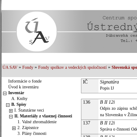
»
»
»
ÚA SAV
Fondy
Fondy spolkov a vedeckých spoločností
Slovenská spo
Informácie o fonde
IČ
Signatúra
Úvod k inventáru
Popis IJ
Inventár
A. Knihy
136
B II 12i
B. Spisy
Odpis zo zápisu schô
I. Štatutárne veci
na Slovensku v Žilin
II. Materiály z vlastnej činnosti
1. Valné zhromaždenie
137
B II 12i
2. Zápisnice
Správa o činnosti Od
3. Plány činnosti