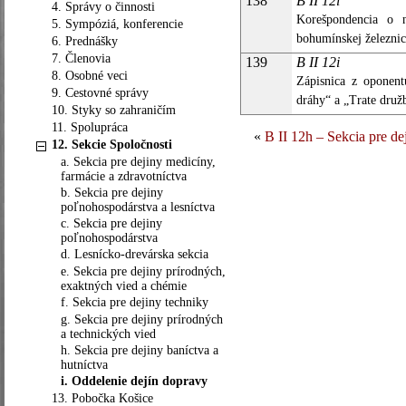
138
B II 12i
4. Správy o činnosti
Korešpondencia o n
5. Sympóziá, konferencie
bohumínskej železnic
6. Prednášky
7. Členovia
139
B II 12i
8. Osobné veci
Zápisnica z oponent
9. Cestovné správy
dráhy“ a „Trate druž
10. Styky so zahraničím
11. Spolupráca
«
B II 12h – Sekcia pre de
12. Sekcie Spoločnosti
a. Sekcia pre dejiny medicíny,
farmácie a zdravotníctva
b. Sekcia pre dejiny
poľnohospodárstva a lesníctva
c. Sekcia pre dejiny
poľnohospodárstva
d. Lesnícko-drevárska sekcia
e. Sekcia pre dejiny prírodných,
exaktných vied a chémie
f. Sekcia pre dejiny techniky
g. Sekcia pre dejiny prírodných
a technických vied
h. Sekcia pre dejiny baníctva a
hutníctva
i. Oddelenie dejín dopravy
13. Pobočka Košice