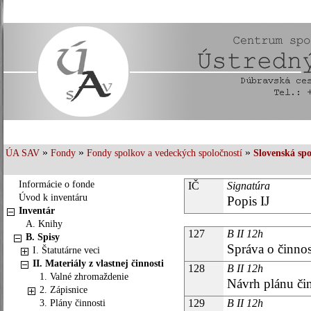
»
»
»
ÚA SAV
Fondy
Fondy spolkov a vedeckých spoločností
Slovenská spo
Informácie o fonde
IČ
Signatúra
Úvod k inventáru
Popis IJ
Inventár
A. Knihy
127
B II 12h
B. Spisy
Správa o činnost
I. Štatutárne veci
II. Materiály z vlastnej činnosti
128
B II 12h
1. Valné zhromaždenie
Návrh plánu čin
2. Zápisnice
129
B II 12h
3. Plány činnosti