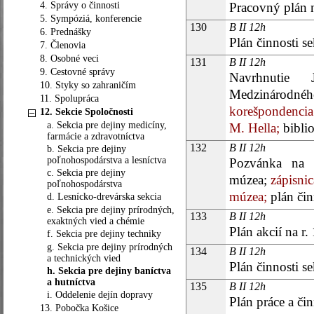
4. Správy o činnosti
Pracovný plán n
5. Sympóziá, konferencie
130
B II 12h
6. Prednášky
Plán činnosti se
7. Členovia
8. Osobné veci
131
B II 12h
9. Cestovné správy
Navrhnutie 
10. Styky so zahraničím
Medzinárodného
11. Spolupráca
korešpondencia
12. Sekcie Spoločnosti
a. Sekcia pre dejiny medicíny,
M. Hella;
biblio
farmácie a zdravotníctva
132
B II 12h
b. Sekcia pre dejiny
poľnohospodárstva a lesníctva
Pozvánka na 
c. Sekcia pre dejiny
múzea;
zápisnic
poľnohospodárstva
múzea;
plán čin
d. Lesnícko-drevárska sekcia
e. Sekcia pre dejiny prírodných,
133
B II 12h
exaktných vied a chémie
Plán akcií na r.
f. Sekcia pre dejiny techniky
g. Sekcia pre dejiny prírodných
134
B II 12h
a technických vied
Plán činnosti se
h. Sekcia pre dejiny baníctva
a hutníctva
135
B II 12h
i. Oddelenie dejín dopravy
Plán práce a čin
13. Pobočka Košice