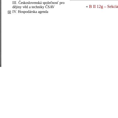
III. Československá společnosť pro
«
B II 12g – Sekcia
dějiny věd a techniky ČSAV
IV. Hospodárska agenda