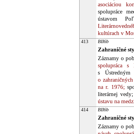
asociáciou kom
spolupráce me
ústavom Poľ
Literárnovedn
kultúrach v Mo
413
BII6b
Zahraničné st
Záznamy o poby
spolupráca s 
s Ústredným 
o zahraničných
na r. 1976;
spo
literárnej vedy;
ústavu na medz
414
BII6b
Zahraničné st
Záznamy o poby
návrh spoluprá