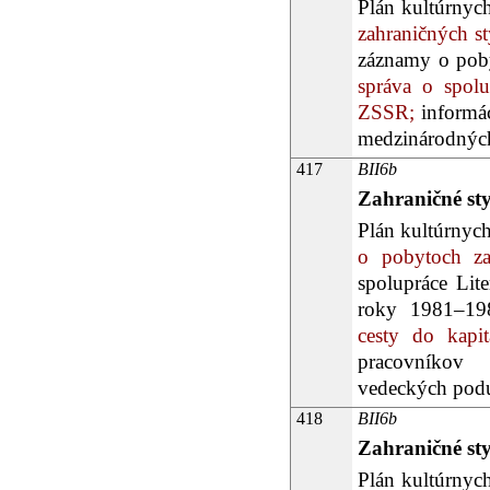
Plán kultúrnyc
zahraničných s
záznamy o poby
správa o spolu
ZSSR;
informác
medzinárodných
417
BII6b
Zahraničné st
Plán kultúrnych
o pobytoch za
spolupráce Lit
roky 1981–19
cesty do kapit
pracovníkov 
vedeckých podu
418
BII6b
Zahraničné st
Plán kultúrnyc