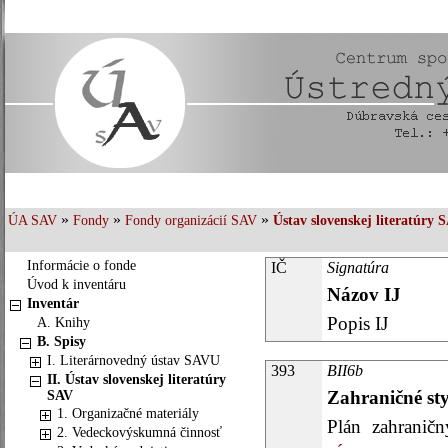
»
»
»
ÚA SAV
Fondy
Fondy organizácií SAV
Ústav slovenskej literatúry 
Informácie o fonde
IČ
Signatúra
Úvod k inventáru
Názov IJ
Inventár
Popis IJ
A. Knihy
B. Spisy
I. Literárnovedný ústav SAVU
393
BII6b
II. Ústav slovenskej literatúry
Zahraničné st
SAV
1. Organizačné materiály
Plán zahraničn
2. Vedeckovýskumná činnosť