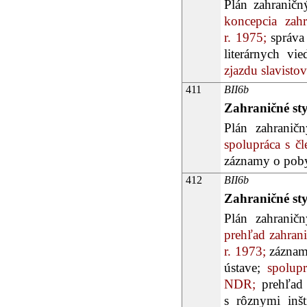
Plán zahraničn
koncepcia zahr
r. 1975;
správa 
literárnych vi
zjazdu slavisto
411
BII6b
Zahraničné st
Plán zahranič
spolupráca s 
záznamy o poby
412
BII6b
Zahraničné st
Plán zahranič
prehľad zahran
r. 1973;
záznamy
ústave;
spolupr
NDR;
prehľad 
s rôznymi inšt