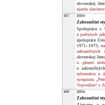
slovenskej lite
zjazdu slavistov
407
BII6b
Zahraničné st
Spolupráca s 
o pobytoch zahr
spolupráce Úst
1971–1975;
sta
zahraničných
slovenskej lite
o plnení doh
o zahraničných
informácie o ú
sympóziu „Pet
Vojvodine“ v Ju
408
BII6b
Zahraničné st
Záznamy o po