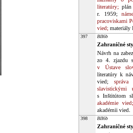
literatúry;
plán 
r. 1959;
námet
pracoviskami P
vied;
materiály 
397
BII6b
Zahraničné st
Návrh na zabez
zo 4. zjazdu s
v Ústave slove
literatúry k 
vied;
správa o
slavistickými 
s Inštitútom 
akadémie vied
akadémii vied.
398
BII6b
Zahraničné st