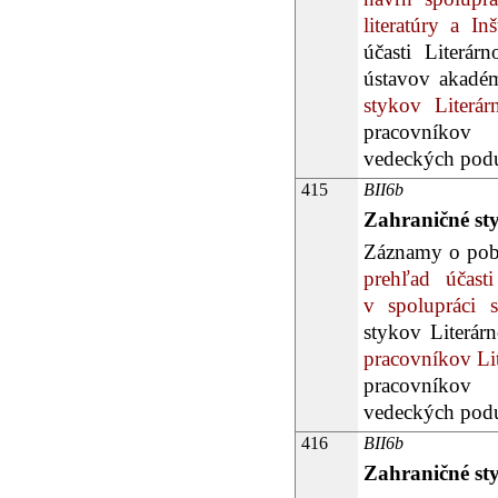
literatúry a I
účasti Literá
ústavov akadémi
stykov Literá
pracovníkov 
vedeckých podu
415
BII6b
Zahraničné st
Záznamy o poby
prehľad účast
v spolupráci s
stykov Literár
pracovníkov Li
pracovníkov 
vedeckých podu
416
BII6b
Zahraničné st