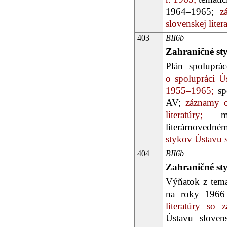
1964–1965;
zá
slovenskej liter
403
BII6b
Zahraničné st
Plán spolupr
o spolupráci Ú
1955–1965;
spo
AV;
záznamy o 
literatúry;
mate
literárnovedn
stykov Ústavu sl
404
BII6b
Zahraničné st
Výňatok z tem
na roky 1966
literatúry so 
Ústavu slovens