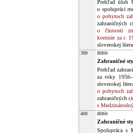
Prehľad úloh Ú
o spolupráci 
o pobytoch zahr
zahraničných ci
o činnosti zm
komisie za r. 1
slovenskej liter
399
BII6b
Zahraničné st
Prehľad zahrani
za roky 1956–
slovenskej lit
o pobytoch zahr
zahraničných cie
s Medzinárodný
400
BII6b
Zahraničné st
Spolupráca s 