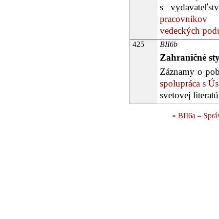
s vydavateľs
pracovníkov 
vedeckých podu
425
BII6b
Zahraničné st
Záznamy o poby
spolupráca s Ú
svetovej litera
«
BII6a – Sprá