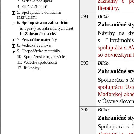
záznamy o pob
3. Vedecké podujatia
4. Edičná činnosť
literatúry.
5. Spolupráca s domácimi
394
BII6b
inštitúciami
6. Spolupráca so zahraničím
Zahraničné st
a. Správy zo zahraničných ciest
Návrhy na dvo
b. Zahraničné styky
s Literárnoh
7. Personálne materiály
8. Vedecká výchova
spolupráca s 
9. Hospodárske materiály
so Sovietskym 
10. Spoločenské organizácie
11. Vedecké spoločnosti
395
BII6b
12. Rukopisy
Zahraničné st
Spolupráca s M
spoluprácu Úst
Maďarskej akad
v Ústave slovens
396
BII6b
Zahraničné st
Spolupráca s Ú
záznamy o pob