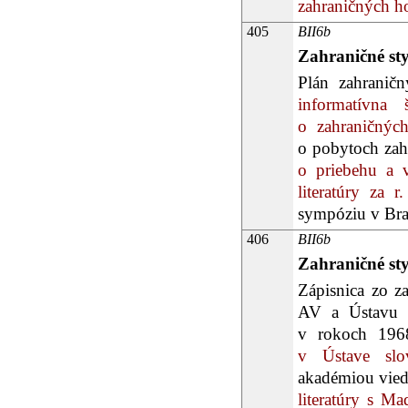
zahraničných hos
405
BII6b
Zahraničné st
Plán zahraničn
informatívna š
o zahraničnýc
o pobytoch zahr
o priebehu a 
literatúry za r
sympóziu v Brat
406
BII6b
Zahraničné st
Zápisnica zo za
AV a Ústavu sl
v rokoch 196
v Ústave slove
akadémiou vied
literatúry s M