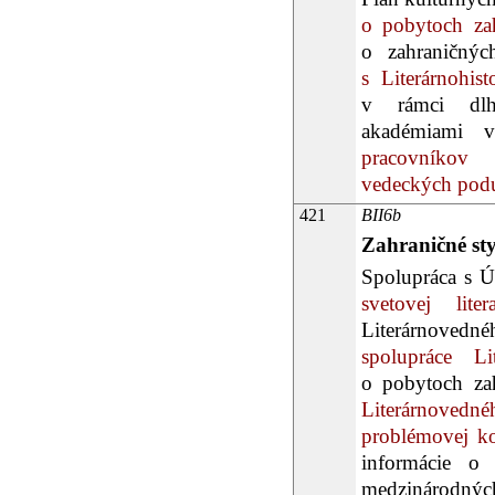
o pobytoch zah
o zahraničnýc
s Literárnohi
v rámci dlh
akadémiami vi
pracovníkov 
vedeckých podu
421
BII6b
Zahraničné st
Spolupráca s Ú
svetovej lit
Literárnovedn
spolupráce 
o pobytoch zah
Literárnovedn
problémovej kom
informácie o 
medzinárodných