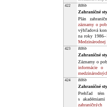
422
BII6b
Zahraničné st
Plán zahranič
záznamy o poby
výhľadová konc
na roky 1986–
Medzinárodnej 
423
BII6b
Zahraničné st
Záznamy o poby
informácie o 
medzinárodných
424
BII6b
Zahraničné st
Prehľad tém 
s akadémiami v
zahraničných