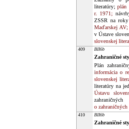
literatúry;
plán 
r. 1971;
návrhy
ZSSR na roky
Maďarskej AV;
v Ústave slovens
slovenskej liter
409
BII6b
Zahraničné st
Plán zahraničn
informácia o r
slovenskej liter
literatúry na je
Ústavu slovens
zahraničných 
o zahraničných 
410
BII6b
Zahraničné st