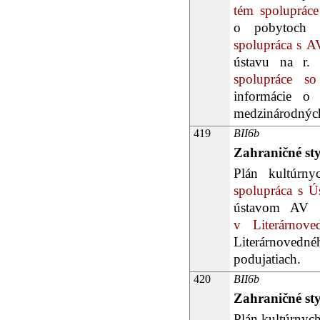
tém spolupráce
o pobytoch z
spolupráca s 
ústavu na r. 
spolupráce so
informácie o 
medzinárodných
419
BII6b
Zahraničné st
Plán kultúrn
spolupráca s Ú
ústavom AV
v Literárnove
Literárnove
podujatiach.
420
BII6b
Zahraničné st
Plán kultúrnych