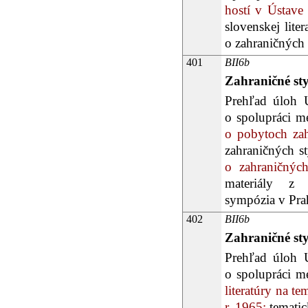
hostí v Ústave 
slovenskej liter
o zahraničných 
401
BII6b
Zahraničné st
Prehľad úloh Ú
o spolupráci 
o pobytoch zahr
zahraničných st
o zahraničných
materiály z 2
sympózia v Pra
402
BII6b
Zahraničné st
Prehľad úloh Ú
o spolupráci 
literatúry na 
r. 1965;
temati