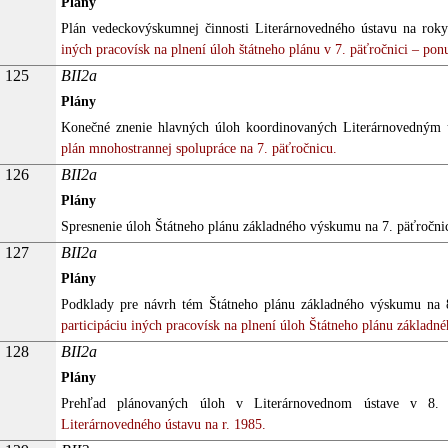
Plány
Plán vedeckovýskumnej činnosti Literárnovedného ústavu na rok
iných pracovísk na plnení úloh štátneho plánu v 7. päťročnici – pon
125
BII2a
Plány
Konečné znenie hlavných úloh koordinovaných Literárnovedným ú
plán mnohostrannej spolupráce na 7. päťročnicu.
126
BII2a
Plány
Spresnenie úloh Štátneho plánu základného výskumu na 7. päťročni
127
BII2a
Plány
Podklady pre návrh tém Štátneho plánu základného výskumu na 8
participáciu iných pracovísk na plnení úloh Štátneho plánu základ
128
BII2a
Plány
Prehľad plánovaných úloh v Literárnovednom ústave v 8. p
Literárnovedného ústavu na r. 1985.