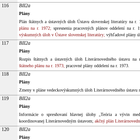
116
BII2a
Plány
Plán štátnych a ústavných úloh Ústavu slovenskej literatúry na r. 
plánu na r. 1972;
spresnenia pracovných plánov oddelení na r. 1
výskumných úloh v Ústave slovenskej literatúry;
výhľadové plány úl
117
BII2a
Plány
Rozpis štátnych a ústavných úloh Literárnovedného ústavu na 
štátneho plánu na r. 1973;
pracovné plány oddelení na r. 1973.
118
BII2a
Plány
Zmeny v pláne vedeckovýskumných úloh Literárnovedného ústavu n
119
BII2a
Plány
Informácie o spresňovaní hlavnej úlohy „Teória a vývin medzi
koordinovanej Literárnovedným ústavom;
akčný plán Literárnovedné
120
BII2a
Plány