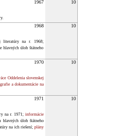
1967
10
ry.
1968
10
literatúry na r. 1968;
e hlavných úloh štátneho
1970
10
áce Oddelenia slovenskej
iografie a dokumentácie na
1971
10
y na r. 1971;
informácie
 hlavných úloh štátneho
úry na ich riešení;
plány