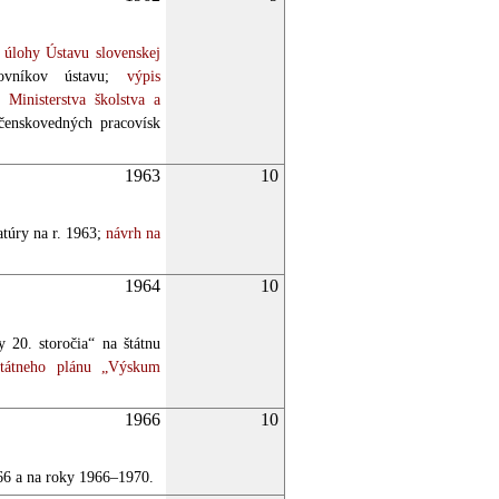
úlohy Ústavu slovenskej
vníkov ústavu;
výpis
Ministerstva školstva a
enskovedných pracovísk
1963
10
túry na r. 1963;
návrh na
.
1964
10
 20. storočia“ na štátnu
tátneho plánu „Výskum
1966
10
966 a na roky 1966–1970.