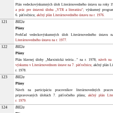
Plán vedeckovýskumných úloh Literárnovedného ústavu na roky 1
a prác pre ústavnú úlohu „VTR a literatúra“;
výskumný program
6. päťročnicu;
akčný plán Literárnovedného ústavu na r. 1976.
121
BII2a
Plány
Prehľad vedeckovýskumných úloh Literárnovedného ústavu n
Literárnovedného ústavu na r. 1977.
122
BII2a
Plány
Plán hlavnej úlohy „Marxistická teória...“ na r. 1978;
návrh na 
výskumu v Literárnovednom ústave na 7. päťročnicu;
akčný plán Li
r. 1978.
123
BII2a
Plány
Návrh na participáciu pracovníkov literárnovedných prac
pripravovaných úlohách 7. päťročného plánu;
akčný plán Lite
r. 1979.
124
BII2a