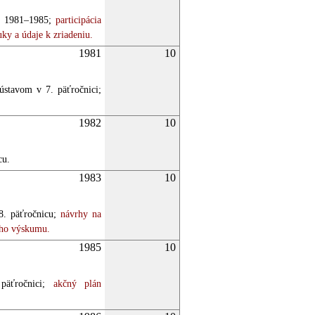
y 1981–1985;
participácia
uky a údaje k zriadeniu.
1981
10
stavom v 7. päťročnici;
1982
10
cu.
1983
10
. päťročnicu;
návrhy na
ného výskumu.
1985
10
äťročnici;
akčný plán