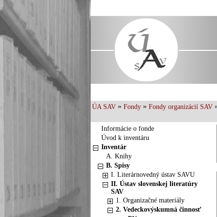
»
»
ÚA SAV
Fondy
Fondy organizácií SAV
Informácie o fonde
Úvod k inventáru
Inventár
A. Knihy
B. Spisy
I. Literárnovedný ústav SAVU
II. Ústav slovenskej literatúry
SAV
1. Organizačné materiály
2. Vedeckovýskumná činnosť