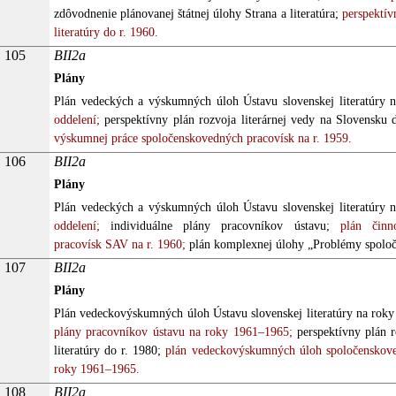
zdôvodnenie plánovanej štátnej úlohy Strana a literatúra;
perspektív
literatúry do r. 1960.
105
BII2a
Plány
Plán vedeckých a výskumných úloh Ústavu slovenskej literatúry n
oddelení;
perspektívny plán rozvoja literárnej vedy na Slovensku 
výskumnej práce spoločenskovedných pracovísk na r. 1959.
106
BII2a
Plány
Plán vedeckých a výskumných úloh Ústavu slovenskej literatúry n
oddelení;
individuálne plány pracovníkov ústavu;
plán činno
pracovísk SAV na r. 1960;
plán komplexnej úlohy „Problémy spoloč
107
BII2a
Plány
Plán vedeckovýskumných úloh Ústavu slovenskej literatúry na rok
plány pracovníkov ústavu na roky 1961–1965;
perspektívny plán r
literatúry do r. 1980;
plán vedeckovýskumných úloh spoločenskov
roky 1961–1965.
108
BII2a