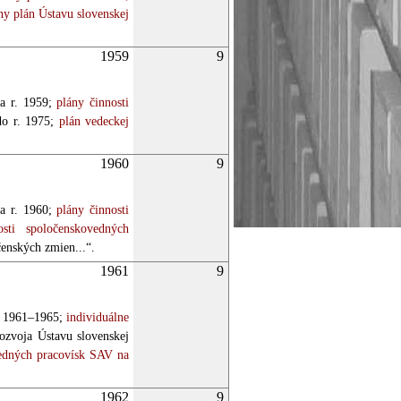
ny plán Ústavu slovenskej
1959
9
a r. 1959;
plány činnosti
do r. 1975;
plán vedeckej
1960
9
a r. 1960;
plány činnosti
sti spoločenskovedných
enských zmien...“.
1961
9
y 1961–1965;
individuálne
ozvoja Ústavu slovenskej
edných pracovísk SAV na
1962
9