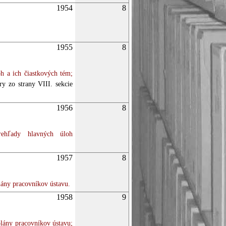
1954
8
1955
8
h a ich čiastkových tém;
y zo strany VIII. sekcie
1956
8
hľady hlavných úloh
1957
8
lány pracovníkov ústavu.
1958
9
lány pracovníkov ústavu;