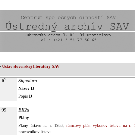
»
Ústav slovenskej literatúry SAV
IČ
Signatúra
Názov IJ
Popis IJ
99
BII2a
Plány
Plány ústavu na r. 1953;
rámcový plán výkonov ústavu na r. 
pracovníkov ústavu.