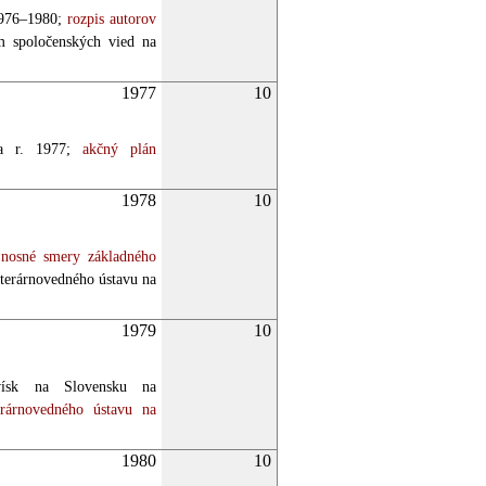
976–1980;
rozpis autorov
 spoločenských vied na
1977
10
a r. 1977;
akčný plán
1978
10
nosné smery základného
terárnovedného ústavu na
1979
10
ovísk na Slovensku na
rárnovedného ústavu na
1980
10