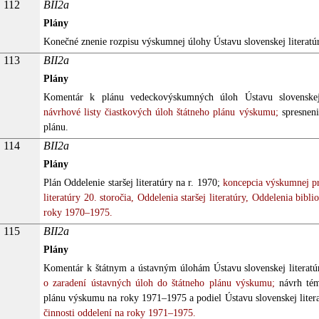
112
BII2a
Plány
Konečné znenie rozpisu výskumnej úlohy Ústavu slovenskej literatú
113
BII2a
Plány
Komentár k plánu vedeckovýskumných úloh Ústavu slovenskej 
návrhové listy čiastkových úloh štátneho plánu výskumu;
spresneni
plánu.
114
BII2a
Plány
Plán Oddelenie staršej literatúry na r. 1970;
koncepcia výskumnej pr
literatúry 20. storočia, Oddelenia staršej literatúry, Oddelenia bibl
roky 1970–1975.
115
BII2a
Plány
Komentár k štátnym a ústavným úlohám Ústavu slovenskej literatúr
o zaradení ústavných úloh do štátneho plánu výskumu;
návrh tém
plánu výskumu na roky 1971–1975 a podiel Ústavu slovenskej literat
činnosti oddelení na roky 1971–1975.