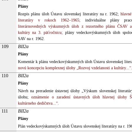
Plány
Rozpis plánu úloh Ústavu slovenskej literatúry na r. 1962;
hlavné 
literatúry v rokoch 1962–1965;
individuálne plány praco
literárnovedných výskumných úloh z rezortného plánu ČSAV a 
kultúry na 3. päťročnicu;
plány vedeckovýskumných úloh spoloč
SAV na r. 1962.
109
BII2a
Plány
Komentár k plánu vedeckovýskumných úloh Ústavu slovenskej litera
novú koncepciu komplexnej úlohy „Rozvoj vzdelanosti a kultúry...“
110
BII2a
Plány
Návrh na preradenie ústavnej úlohy „Výskum slovenskej literatúry
úlohu;
oznámenie o zaradení ústavných úloh hlavnej úlohy Š
kultúrneho dedičstva...“.
111
BII2a
Plány
Plán vedeckovýskumných úloh Ústavu slovenskej literatúry na r. 1