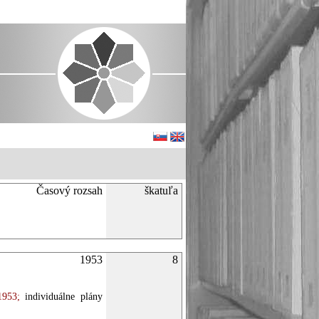
Časový rozsah
škatuľa
1953
8
1953;
individuálne plány