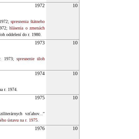
1972
10
1972;
spresnenia štátneho
972;
hlásenia o zmenách
oh oddelení do r. 1980.
1973
10
r. 1973;
spresnenie úloh
1974
10
a r. 1974.
1975
10
literárnych vzťahov...“
ho ústavu na r. 1975.
1976
10