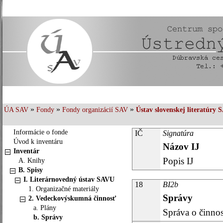
»
»
»
ÚA SAV
Fondy
Fondy organizácií SAV
Ústav slovenskej literatúry 
Informácie o fonde
IČ
Signatúra
Úvod k inventáru
Názov IJ
Inventár
Popis IJ
A. Knihy
B. Spisy
I. Literárnovedný ústav SAVU
18
BI2b
1. Organizačné materiály
Správy
2. Vedeckovýskumná činnosť
a. Plány
Správa o činnos
b. Správy