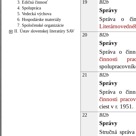
19
BI2b
3. Edičná činnosť
4. Spolupráca
Správy
5. Vedecká výchova
Správa o či
6. Hospodárske materiály
7. Spoločenské organizácie
Literárnovednéh
II. Ústav slovenskej literatúry SAV
20
BI2b
Správy
Správa o činn
činnosti pr
spolupracovník
21
BI2b
Správy
Správa o činn
činnosti praco
ciest v r. 1951.
22
BI2b
Správy
Stručná správ