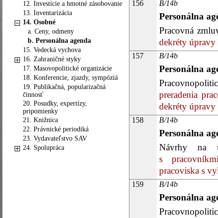
156
B/14b
12. Investície a hmotné zásobovanie
13. Inventarizácia
Personálna ag
14. Osobné
Pracovná zmluv
a. Ceny, odmeny
b. Personálna agenda
dekréty úpravy 
15. Vedecká vychova
157
B/14b
16. Zahraničné styky
Personálna ag
17. Masovopolitické organizácie
18. Konferencie, zjazdy, sympóziá
Pracovnopolit
19. Publikačná, popularizačná
preradenia pra
činnosť
20. Posudky, expertízy,
dekréty úpravy 
pripomienky
158
B/14b
21. Knižnica
22. Právnické periodiká
Personálna ag
23. Vydavateľstvo SAV
Návrhy na ú
24. Spolupráca
s pracovníkmi
pracoviska s vy
159
B/14b
Personálna ag
Pracovnopoliti