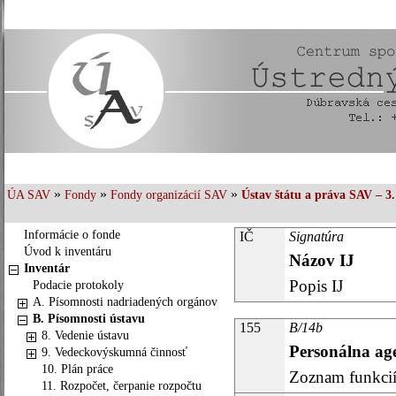
»
»
»
ÚA SAV
Fondy
Fondy organizácií SAV
Ústav štátu a práva SAV – 3.
Informácie o fonde
IČ
Signatúra
Úvod k inventáru
Názov IJ
Inventár
Popis IJ
Podacie protokoly
A. Písomnosti nadriadených orgánov
B. Písomnosti ústavu
155
B/14b
8. Vedenie ústavu
Personálna ag
9. Vedeckovýskumná činnosť
10. Plán práce
Zoznam funkcií
11. Rozpočet, čerpanie rozpočtu