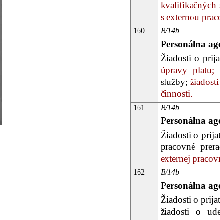
kvalifikačných
s externou pra
160
B/14b
Personálna ag
Žiadosti o prij
úpravy platu;
ž
služby;
žiadosti
činnosti.
161
B/14b
Personálna ag
Žiadosti o prija
pracovné prera
externej pracovn
162
B/14b
Personálna ag
Žiadosti o prija
žiadosti o ud