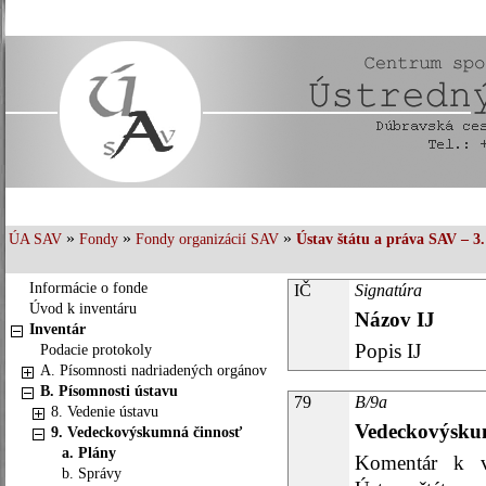
»
»
»
ÚA SAV
Fondy
Fondy organizácií SAV
Ústav štátu a práva SAV – 3.
Informácie o fonde
IČ
Signatúra
Úvod k inventáru
Názov IJ
Inventár
Popis IJ
Podacie protokoly
A. Písomnosti nadriadených orgánov
B. Písomnosti ústavu
79
B/9a
8. Vedenie ústavu
Vedeckovýskum
9. Vedeckovýskumná činnosť
a. Plány
Komentár k v
b. Správy