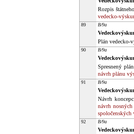
Vedeckovýskum
Rozpis štátneh
vedecko-výskumn
89
B/9a
Vedeckovýskum
Plán vedecko-vý
90
B/9a
Vedeckovýskum
Spresnený plán
návrh plánu výs
91
B/9a
Vedeckovýskum
Návrh koncepci
návrh nosných 
spoločenských 
92
B/9a
Vedeckovýskum