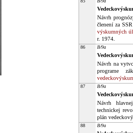
85
B/9a
Vedeckovýskum
Návrh prognóz
členení za SSR
výskumných úlo
r. 1974.
86
B/9a
Vedeckovýskum
Návrh na vytvo
programe zá
vedeckovýskumne
87
B/9a
Vedeckovýskum
Návrh hlavnej
technickej revo
plán vedeckovýs
88
B/9a