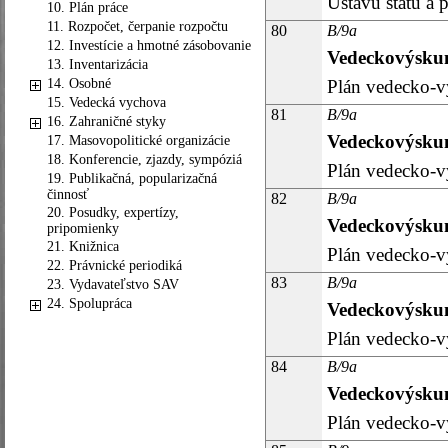
Ústavu štátu a p
10. Plán práce
11. Rozpočet, čerpanie rozpočtu
80
B/9a
12. Investície a hmotné zásobovanie
Vedeckovýskum
13. Inventarizácia
14. Osobné
Plán vedecko-v
15. Vedecká vychova
81
B/9a
16. Zahraničné styky
Vedeckovýskum
17. Masovopolitické organizácie
18. Konferencie, zjazdy, sympóziá
Plán vedecko-v
19. Publikačná, popularizačná
činnosť
82
B/9a
20. Posudky, expertízy,
Vedeckovýskum
pripomienky
21. Knižnica
Plán vedecko-v
22. Právnické periodiká
83
B/9a
23. Vydavateľstvo SAV
24. Spolupráca
Vedeckovýskum
Plán vedecko-v
84
B/9a
Vedeckovýskum
Plán vedecko-v