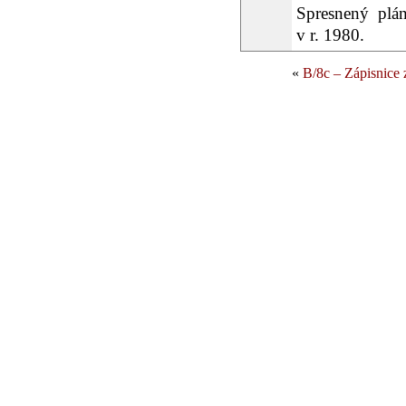
Spresnený plá
v r. 1980.
«
B/8c – Zápisnice 