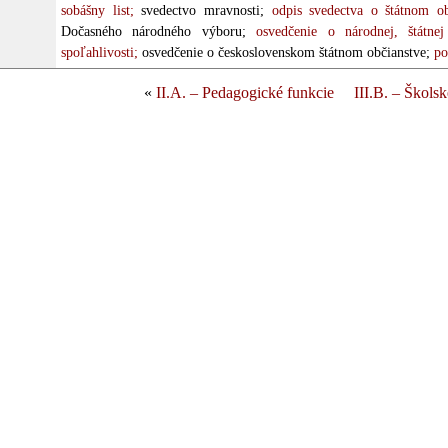
sobášny list;
svedectvo mravnosti;
odpis svedectva o štátnom ob
Dočasného národného výboru;
osvedčenie o národnej, štátnej
spoľahlivosti;
osvedčenie o československom štátnom občianstve;
pol
«
II.A. – Pedagogické funkcie
III.B. – Škols