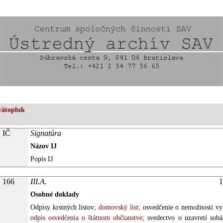
vätopluk
IČ
Signatúra
Názov IJ
Popis IJ
166
III.A.
1
Osobné doklady
Odpisy krstných listov;
domovský list;
osvedčenie o nemožnosti vy
odpis osvedčenia o štátnom občianstve;
svedectvo o uzavretí sob