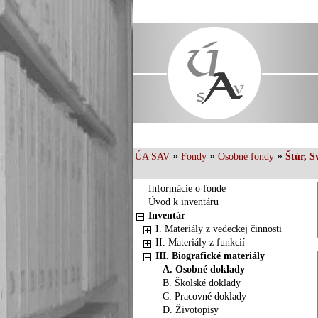
»
»
»
ÚA SAV
Fondy
Osobné fondy
Štúr, S
Informácie o fonde
Úvod k inventáru
Inventár
I. Materiály z vedeckej činnosti
II. Materiály z funkcií
III. Biografické materiály
A. Osobné doklady
B. Školské doklady
C. Pracovné doklady
D. Životopisy