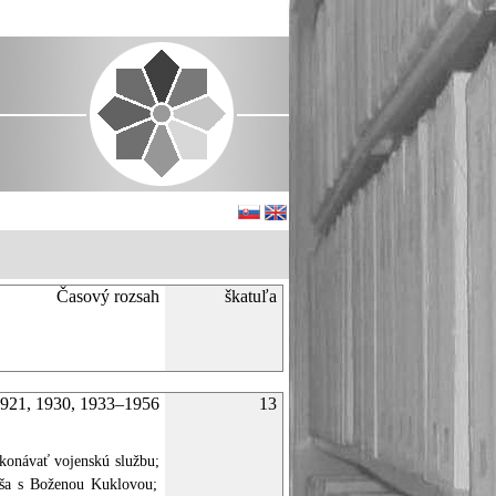
Časový rozsah
škatuľa
921, 1930, 1933–1956
13
konávať vojenskú službu;
áša s Boženou Kuklovou;