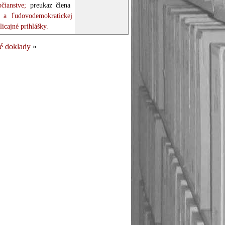
čianstve;
preukaz člena
 a ľudovodemokratickej
icajné prihlášky.
ké doklady
»