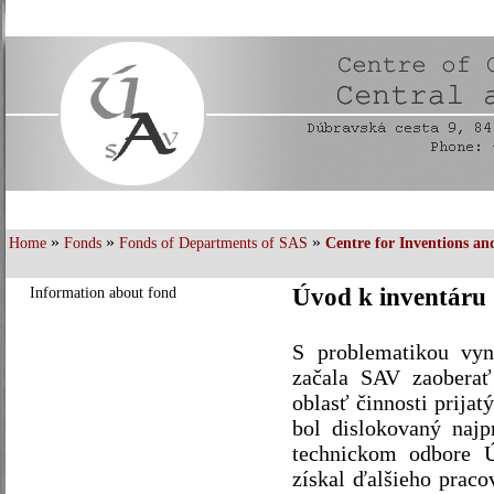
»
»
»
Home
Fonds
Fonds of Departments of SAS
Centre for Inventions and
Úvod k inventáru
Information about fond
S problematikou vyná
začala SAV zaoberať
oblasť činnosti prijat
bol dislokovaný najpr
technickom odbore Ú
získal ďalšieho praco