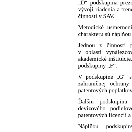
„D“ podskupina preze
vývoji riadenia a tre
činnosti v SAV.
Metodické usmerneni
charakteru sú náplňou
Jednou z činností 
v oblasti vynálezco
akademické inštitúcie
podskupiny „F“.
V podskupine „G“ sú
zahraničnej ochrany
patentových poplatkov
Ďalšiu podskupinu
devízového podielo
patentových licencií a
Náplňou podskupi