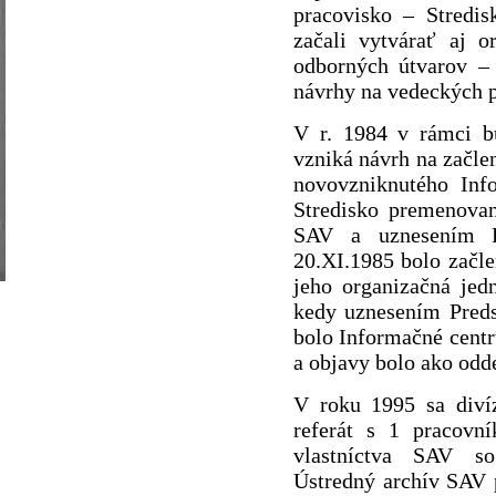
pracovisko – Stredis
začali vytvárať aj 
odborných útvarov – 
návrhy na vedeckých 
V r. 1984 v rámci b
vzniká návrh na začle
novovzniknutého Inf
Stredisko premenovan
SAV a uznesením P
20.XI.1985 bolo začl
jeho organizačná jedn
kedy uznesením Preds
bolo Informačné centr
a objavy bolo ako odd
V roku 1995 sa diví
referát s 1 pracov
vlastníctva SAV so
Ústredný archív SAV 