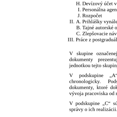
Devízový účet 
Personálna age
Rozpočet
Prihlášky vynál
Tajné autorské 
Zlepšovacie náv
Práce z postgraduá
V skupine označenej
dokumenty prezentu
jednotkou tejto skupin
V podskupine „A“
chronologicky. Po
dokumenty, ktoré do
vývoja pracoviska od 
V podskupine „C“ sú
správy o ich realizácii