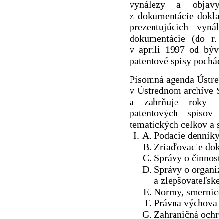
vynálezy a objav
z dokumentácie dokla
prezentujúcich vyná
dokumentácie (do r.
v apríli 1997 od býv
patentové spisy pochá
Písomná agenda Ústre
v Ústrednom archíve 
a zahrňuje roky 
patentových spiso
tematických celkov a 
Podacie denník
Zriaďovacie do
Správy o činnos
Správy o organiz
a zlepšovateľsk
Normy, smernic
Právna výchova
Zahraničná ochr