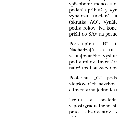
spôsobom: meno autora
podania prihlášky vyn
vynálezu udelené a
(skratka AO). Vynál
podľa rokov. Na konci
prišli do SAV na posú
Podskupinu „B“ tv
Nachádzajú sa tu 
z utajovaného výsku
podľa rokov. Inventárn
náležitosti sú zaevid
Poslednú „C“ pods
zlepšovacích návrhov
a inventárna jednotka 
Tretiu a posled
s postrgraduálneho š
práce absolventov z