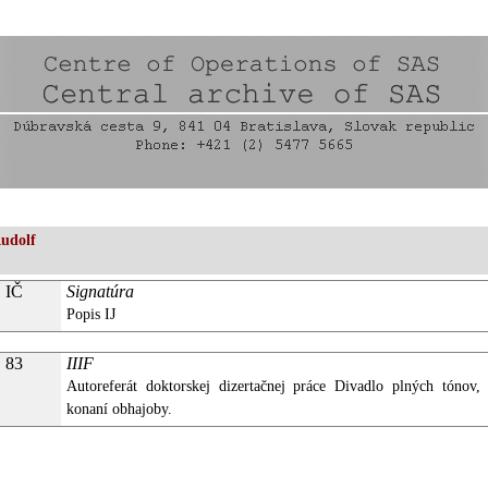
Rudolf
IČ
Signatúra
Popis IJ
83
IIIF
Autoreferát doktorskej dizertačnej práce Divadlo plných tónov
konaní obhajoby.