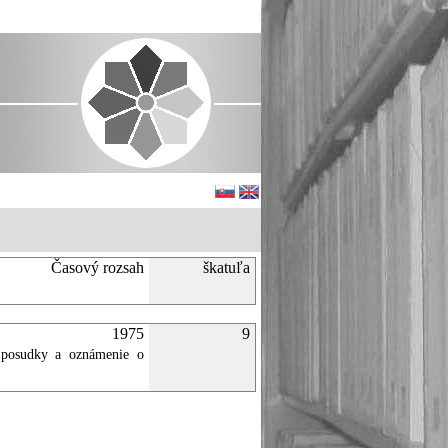
Časový rozsah
škatuľa
1975
9
, posudky a oznámenie o