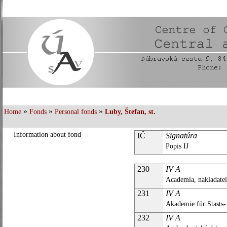
»
»
»
Home
Fonds
Personal fonds
Luby, Štefan, st.
Information about fond
IČ
Signatúra
Popis IJ
230
IV A
Academia, nakladate
231
IV A
Akademie für Stasts
232
IV A