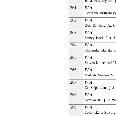
JUDr. Novotný Jiří.
261
IV A
Ochranné sdružení 
262
IV A
Doc. Dr. Ringl A., 
263
IV A
Samey Jozef.
[ 1 f
264
IV A
Slovenská lekárska s
265
IV A
Slovenská technická 
266
IV A
Prof. dr. Sošniak M.
267
IV A
Dr. Štěpán Jan.
[ 3
268
IV A
Švestka Jiří.
[ 7 fo
269
IV A
Technická práca (o