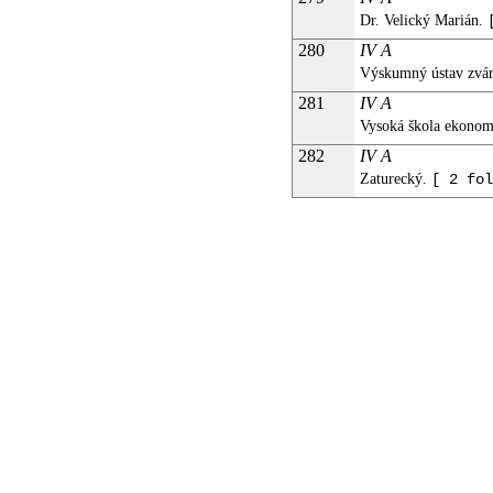
Dr. Velický Marián.
280
IV A
Výskumný ústav zv
281
IV A
Vysoká škola ekonom
282
IV A
Zaturecký.
[ 2 fol