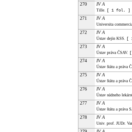
270
IV A
Tille.
[ 1 fol. ]
271
IV A
Universita commerci
272
IV A
Ústav dejín KSS.
[ 
273
IV A
Ústav práva ČSAV.
[
274
IV A
Ústav štátu a práva
275
IV A
Ústav štátu a práva 
276
IV A
Ústav súdneho lekár
277
IV A
Ústav štátu a práva 
278
IV A
Univ. prof. JUDr. V
279
IV A