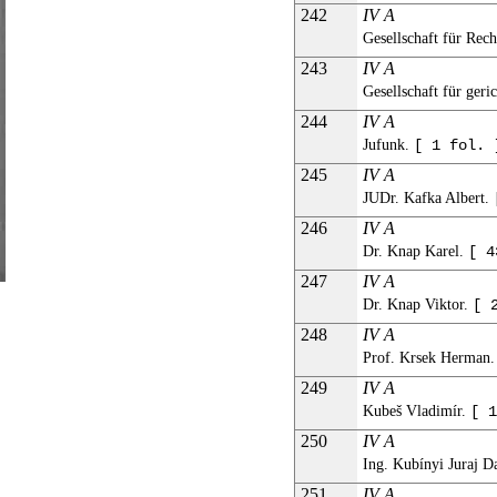
242
IV A
Gesellschaft für Rec
243
IV A
Gesellschaft für ger
244
IV A
Jufunk.
[ 1 fol. 
245
IV A
JUDr. Kafka Albert.
246
IV A
Dr. Knap Karel.
[ 4
247
IV A
Dr. Knap Viktor.
[ 
248
IV A
Prof. Krsek Herman
249
IV A
Kubeš Vladimír.
[ 1
250
IV A
Ing. Kubínyi Juraj D
251
IV A