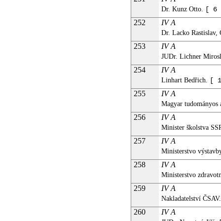
Dr. Kunz Otto.
[ 6 
252
IV A
Dr. Lacko Rastislav,
253
IV A
JUDr. Lichner Miros
254
IV A
Linhart Bedřich.
[ 
255
IV A
Magyar tudományos a
256
IV A
Minister školstva SS
257
IV A
Ministerstvo výstavb
258
IV A
Ministerstvo zdravo
259
IV A
Nakladatelství ČSAV
260
IV A