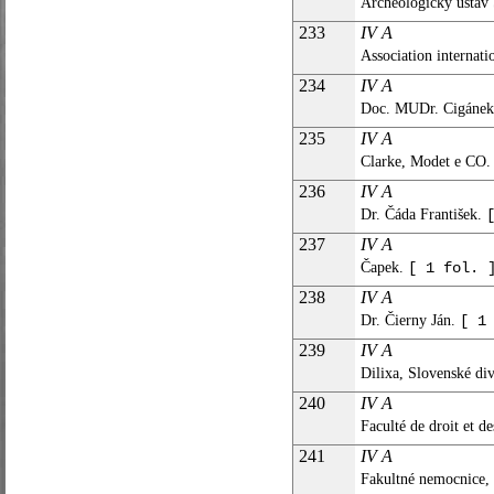
Archeologický ústav
233
IV A
Association internati
234
IV A
Doc. MUDr. Cigánek
235
IV A
Clarke, Modet e CO. 
236
IV A
Dr. Čáda František.
237
IV A
Čapek.
[ 1 fol. 
238
IV A
Dr. Čierny Ján.
[ 1
239
IV A
Dilixa, Slovenské div
240
IV A
Faculté de droit et d
241
IV A
Fakultné nemocnice, 