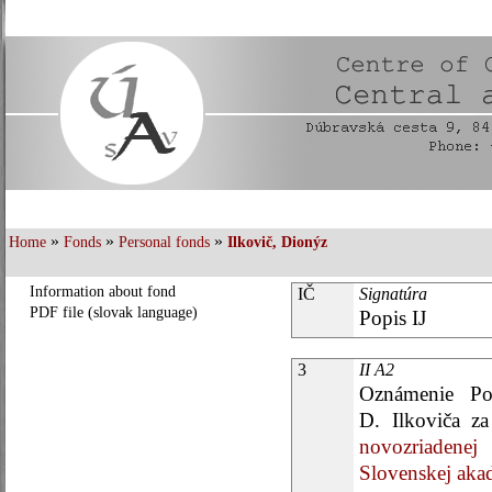
»
»
»
Home
Fonds
Personal fonds
Ilkovič, Dionýz
Information about fond
IČ
Signatúra
PDF file (slovak language)
Popis IJ
3
II A2
Oznámenie Po
D. Ilkoviča z
novozriadene
Slovenskej aka