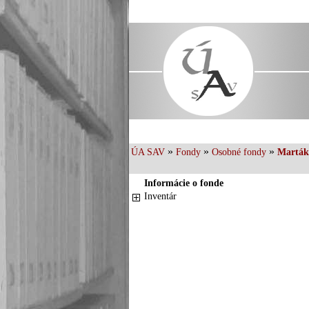
»
»
»
ÚA SAV
Fondy
Osobné fondy
Marták
Informácie o fonde
Inventár