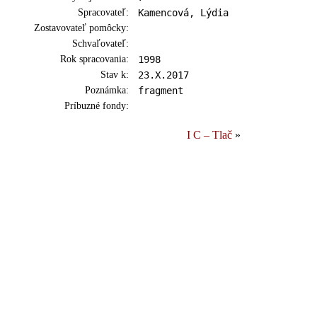
Spracovateľ:
Kamencová, Lýdia
Zostavovateľ pomôcky:
Schvaľovateľ:
Rok spracovania:
1998
Stav k:
23.X.2017
Poznámka:
fragment
Príbuzné fondy:
I C – Tlač
»